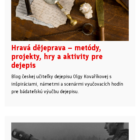
Hravá dějeprava – metódy,
projekty, hry a aktivity pre
dejepis​
Blog českej učiteľky dejepisu Olgy Kovaříkovej s
inšpiráciami, námetmi a scenármi vyučovacích hodín
pre bádateľskú výučbu dejepisu.