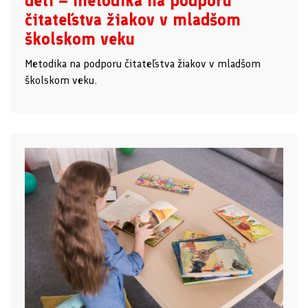
detí – metodika na podporu
čitateľstva žiakov v mladšom
školskom veku
Metodika na podporu čitateľstva žiakov v mladšom
školskom veku.